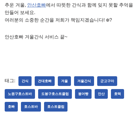
추운 겨울,
안산호빠
에서 따뜻한 간식과 함께 잊지 못할 추억을
만들어 보세요.
여러분의 소중한 순간을 저희가 책임지겠습니다! ❄️?
안산호빠 겨울간식 서비스 끝~
태그:
간식
건대호빠
겨울
겨울간식
군고구마
노원구호스트바
도봉구호스트클럽
붕어빵
안산
호떡
호빠
호스트바
호스트클럽