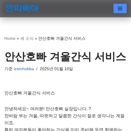
콘
텐
츠
로
Home
»
새 소식
»
안산호빠 겨울간식 서비스
건
너
안산호빠 겨울간식 서비스
뛰
기
기준
izsmhobba
2025년 01월 10일
안산호빠 겨울간식 서비스
안녕하세요~ 여러분! 안산호빠 실장입니다. ?
찬바람 부는 겨울, 따뜻하고 달콤한 간식이 절로 생각나는 계절
이죠.
특히 여자분들이 좋아하는 간식을 미리 준비해 두면 함께하는