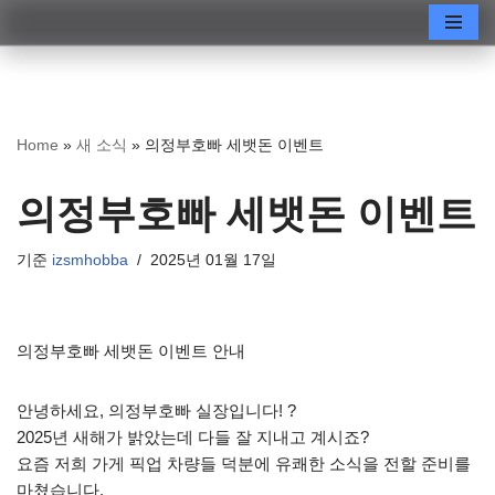
콘
텐
츠
로
Home
»
새 소식
»
의정부호빠 세뱃돈 이벤트
건
너
의정부호빠 세뱃돈 이벤트
뛰
기
기준
izsmhobba
2025년 01월 17일
의정부호빠 세뱃돈 이벤트 안내
안녕하세요, 의정부호빠 실장입니다! ?
2025년 새해가 밝았는데 다들 잘 지내고 계시죠?
요즘 저희 가게 픽업 차량들 덕분에 유쾌한 소식을 전할 준비를
마쳤습니다.