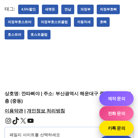
태그:
4.5%할인
세뱃돈
연납
의정부
의정부호빠
의정부호스트바
의정부호스트클럽
자동차세
호빠
호스트바
호스트클럽
상호명: 깐따삐야 | 주소: 부산광역시 해운대구 중동1로 44-2, 3
제작 문의
층 (중동)
이용약관
|
개인정보 처리방침
전화 문의
카톡 문의